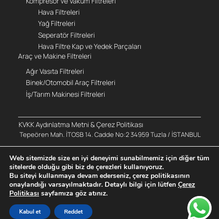
Kompresör ve Vakum Filtreleri
Hava Filtreleri
Yağ Filtreleri
Seperatör Filtreleri
Hava Filtre Kap ve Yedek Parçaları
Araç ve Makine Filtreleri
Ağır Vasıta Filtreleri
Binek/Otomobil Araç Filtreleri
İş/Tarım Makinesi Filtreleri
KVKK Aydınlatma Metni & Çerez Politikası
Tepeören Mah. İTOSB 14. Cadde No:2 34959 Tuzla / İSTANBUL
Pazartesi - Cuma 08.30 - 18.30
Web sitemizde size en iyi deneyimi sunabilmemiz için diğer tüm
+90 216 661 40 44
sitelerde olduğu gibi biz de çerezleri kullanıyoruz.
info@yigittaslar.com
Bu siteyi kullanmaya devam ederseniz, çerez politikasının
onaylandığı varsayılmaktadır. Detaylı bilgi için lütfen
Çerez
Politikası
sayfamıza göz atınız.
Kabul et
Reddet