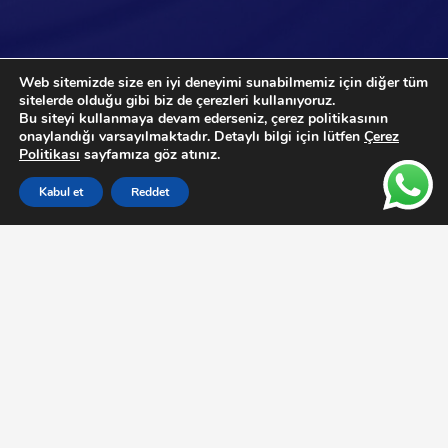
Web sitemizde size en iyi deneyimi sunabilmemiz için diğer tüm
sitelerde olduğu gibi biz de çerezleri kullanıyoruz.
Bu siteyi kullanmaya devam ederseniz, çerez politikasının
onaylandığı varsayılmaktadır. Detaylı bilgi için lütfen
Çerez
Politikası
sayfamıza göz atınız.
Kabul et
Reddet
1969 yılından beri üç kuşaktır endüstriyel filtrasyon ve
basınçlı hava alanında uzmanlaşan firmamız, sektördeki en