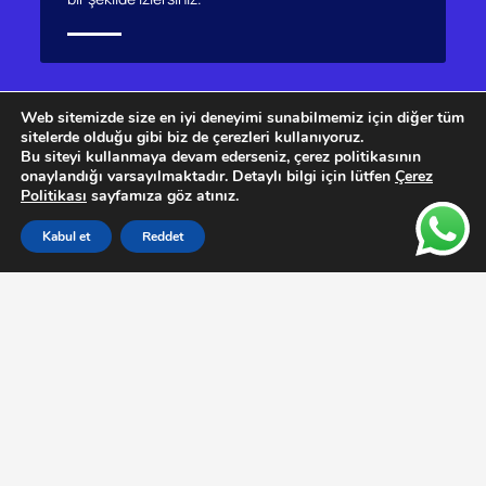
Web sitemizde size en iyi deneyimi sunabilmemiz için diğer tüm
OTOMATİK TAHLİYE
sitelerde olduğu gibi biz de çerezleri kullanıyoruz.
Bu siteyi kullanmaya devam ederseniz, çerez politikasının
Otomatik tahliye elemanları, basınçlı hava
onaylandığı varsayılmaktadır. Detaylı bilgi için lütfen
Çerez
Politikası
sayfamıza göz atınız.
sisteminizde güvenilir bir kondens deşarjı
sağlarken, basınç kaybını önler. Kondens yönetimi
çözümlerimizle, güvenli bir şekilde basınçlı hava
Kabul et
Reddet
kirletici maddelerin deşarjını gerçekleştirin.