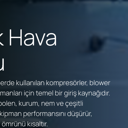
k Hava
u
lerde kullanılan kompresörler, blower
manları için temel bir giriş kaynağıdır.
polen, kurum, nem ve çeşitli
ler ekipman performansını düşürür,
m ömrünü kısaltır.