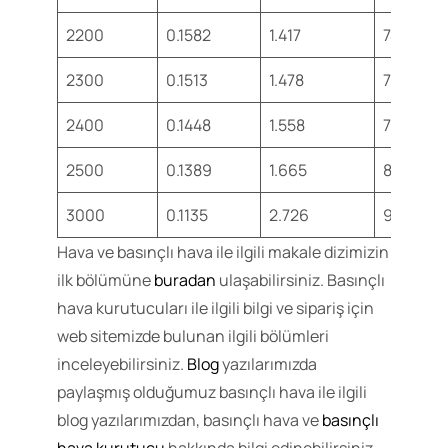
2200
0.1582
1.417
740
2300
0.1513
1.478
766
2400
0.1448
1.558
792
2500
0.1389
1.665
818
3000
0.1135
2.726
955
Hava ve basınçlı hava ile ilgili makale dizimizin
ilk bölümüne
buradan
ulaşabilirsiniz. Basınçlı
hava kurutucuları ile ilgili bilgi ve sipariş için
web sitemizde bulunan ilgili bölümleri
inceleyebilirsiniz.
Blog
yazılarımızda
paylaşmış olduğumuz basınçlı hava ile ilgili
blog yazılarımızdan, basınçlı hava ve
basınçlı