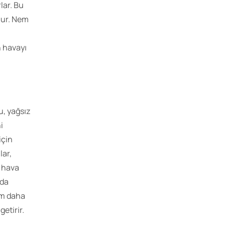
lar. Bu
lur. Nem
e
n havayı
u, yağsız
i
için
lar,
u hava
ada
em daha
etirir.