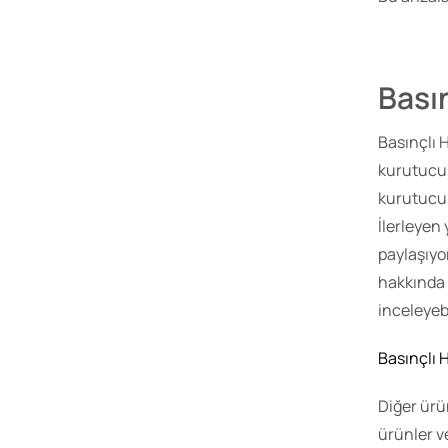
Bası
Basınçlı 
kurutucula
kurutucul
İlerleyen
paylaşıyo
hakkında 
inceleyebi
Basınçlı 
Diğer ürün
ürünler v