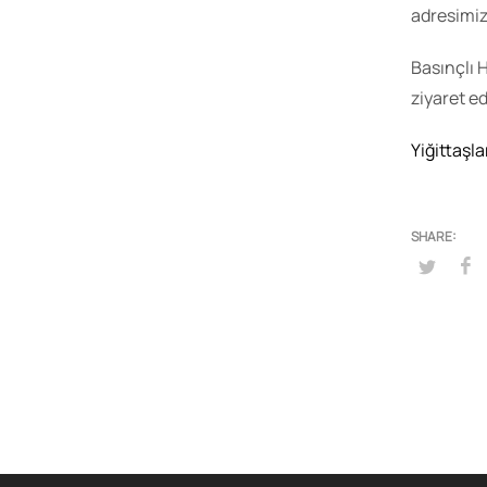
adresimiz
Basınçlı 
ziyaret ed
Yiğittaşla