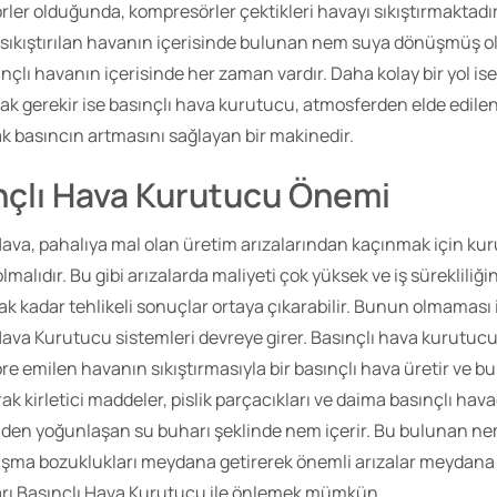
ler olduğunda, kompresörler çektikleri havayı sıkıştırmaktadır
ıkıştırılan havanın içerisinde bulunan nem suya dönüşmüş o
ınçlı havanın içerisinde her zaman vardır. Daha kolay bir yol is
k gerekir ise basınçlı hava kurutucu, atmosferden elde edile
rak basıncın artmasını sağlayan bir makinedir.
nçlı Hava Kurutucu Önemi
Hava, pahalıya mal olan üretim arızalarından kaçınmak için kur
lmalıdır. Bu gibi arızalarda maliyeti çok yüksek ve iş sürekliliğin
k kadar tehlikeli sonuçlar ortaya çıkarabilir. Bunun olmaması 
Hava Kurutucu sistemleri devreye girer. Basınçlı hava kurutucu
e emilen havanın sıkıştırmasıyla bir basınçlı hava üretir ve b
ak kirletici maddeler, pislik parçacıkları ve daima basınçlı hav
nden yoğunlaşan su buharı şeklinde nem içerir. Bu bulunan n
ışma bozuklukları meydana getirerek önemli arızalar meydana g
arı Basınçlı Hava Kurutucu ile önlemek mümkün.