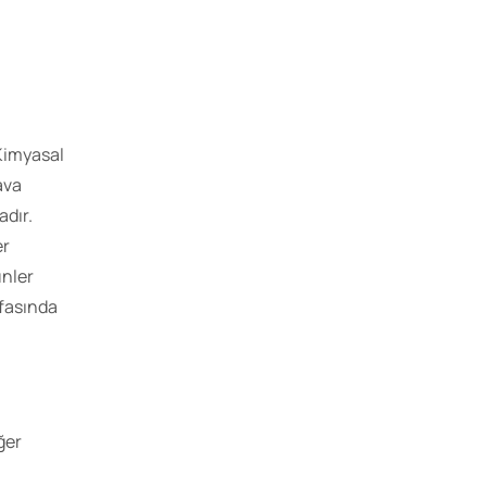
 Kimyasal
hava
adır.
er
ünler
yfasında
ğer