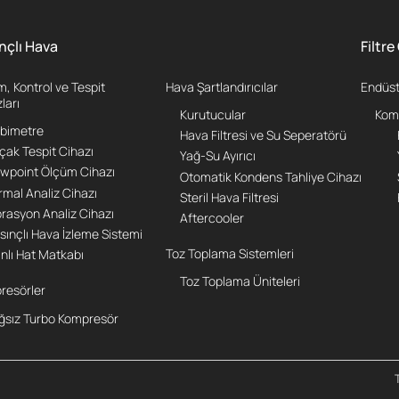
nçlı Hava
Filtr
, Kontrol ve Tespit
Hava Şartlandırıcılar
Endüstr
ları
Kurutucular
Komp
bimetre
Hava Filtresi ve Su Seperatörü
çak Tespit Cihazı
Yağ-Su Ayırıcı
wpoint Ölçüm Cihazı
Otomatik Kondens Tahliye Cihazı
rmal Analiz Cihazı
Steril Hava Filtresi
brasyon Analiz Cihazı
Aftercooler
sınçlı Hava İzleme Sistemi
Toz Toplama Sistemleri
nlı Hat Matkabı
Toz Toplama Üniteleri
resörler
ğsız Turbo Kompresör