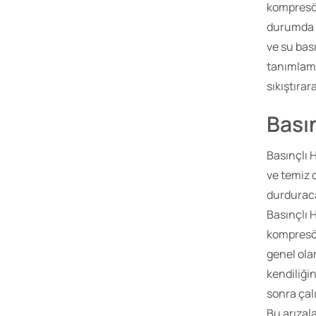
kompresör
durumda s
ve su bas
tanımlama
sıkıştıra
Bası
Basınçlı 
ve temiz o
durduraca
Basınçlı 
kompresör
genel olar
kendiliği
sonra çal
Bu arızal