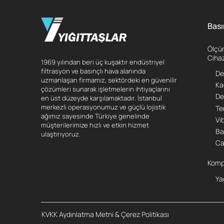
Bası
Ölçüm
Cihaz
1969 yılından beri üç kuşaktır endüstriyel
filtrasyon ve basınçlı hava alanında
De
uzmanlaşan firmamız, sektördeki en güvenilir
Ka
çözümleri sunarak işletmelerin ihtiyaçlarını
De
en üst düzeyde karşılamaktadır. İstanbul
merkezli operasyonumuz ve güçlü lojistik
Te
ağımız sayesinde Türkiye genelinde
Vi
müşterilerimize hızlı ve etkin hizmet
Ba
ulaştırıyoruz.
Ca
Komp
Ya
KVKK Aydınlatma Metni & Çerez Politikası