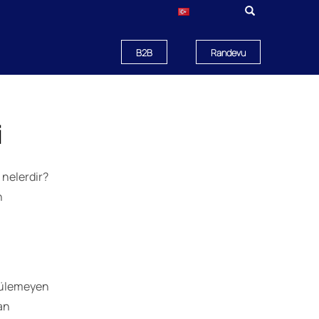
B2B
Randevu
i
 nelerdir?
n
örülemeyen
an