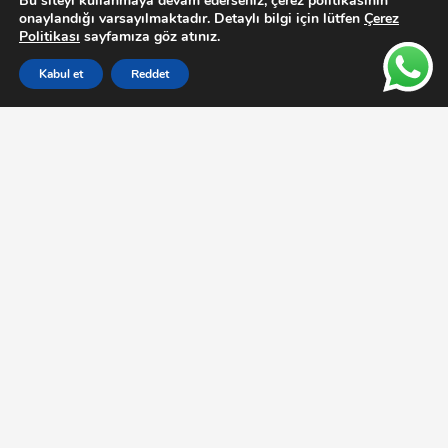
Bu siteyi kullanmaya devam ederseniz, çerez politikasının
onaylandığı varsayılmaktadır. Detaylı bilgi için lütfen
Çerez
Politikası
sayfamıza göz atınız.
Kabul et
Reddet
1969 yılından beri üç kuşaktır endüstriyel filtrasyon ve
basınçlı hava alanında uzmanlaşan firmamız, sektördeki en
güvenilir çözümleri sunarak işletmelerin ihtiyaçlarını en üst