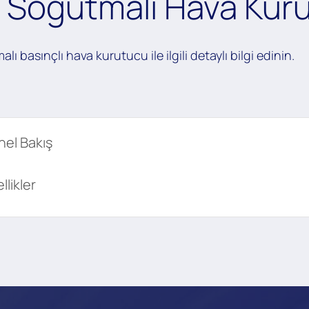
 Soğutmalı Hava Kur
ı basınçlı hava kurutucu ile ilgili detaylı bilgi edinin.
el Bakış
llikler