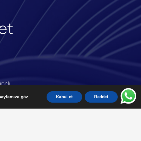
a
et
ınçlı
ı elde
ayfamıza göz
Kabul et
Reddet