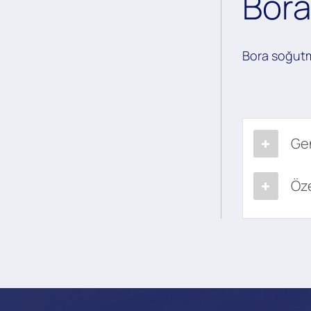
Bora
Bora soğutmal
Gen
Öze