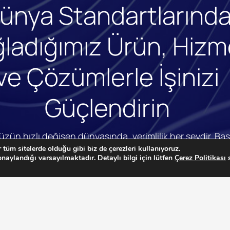
ünya Standartlarınd
ladığımız Ürün, Hizm
ve Çözümlerle İşinizi
Güçlendirin
ün hızlı değişen dünyasında, verimlilik her şeydir. Bas
tüm sitelerde olduğu gibi biz de çerezleri kullanıyoruz.
mlerimizle iş süreçlerinizi hızlandırarak rekabet avantaj
naylandığı varsayılmaktadır. Detaylı bilgi için lütfen
Çerez Politikası
s
etmenizi sağlıyoruz.