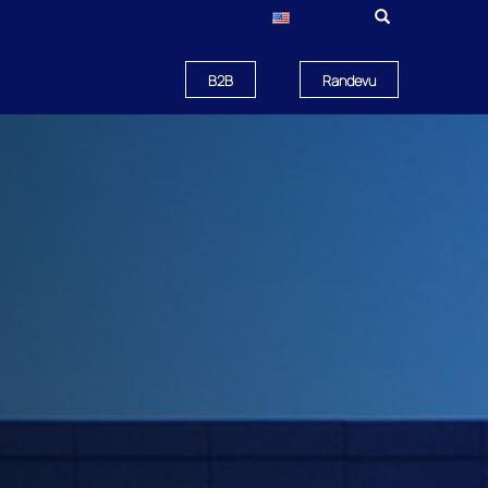
B2B
Randevu